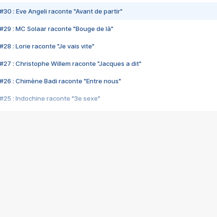
#30 : Eve Angeli raconte "Avant de partir"
#29 : MC Solaar raconte "Bouge de là"
28 : Lorie raconte "Je vais vite"
#27 : Christophe Willem raconte "Jacques a dit"
#26 : Chimène Badi raconte "Entre nous"
#25 : Indochine raconte "3e sexe"
#24 : Zaho raconte "C'est chelou"
#23 : Patrick Bruel raconte "Au café des délices"
#22 : Kyo raconte "Le chemin"
#21 : Nolwenn Leroy raconte "Cassé"
#20 : Patrick Hernandez raconte "Born to be alive"
#19 : Lorie raconte "Près de moi"