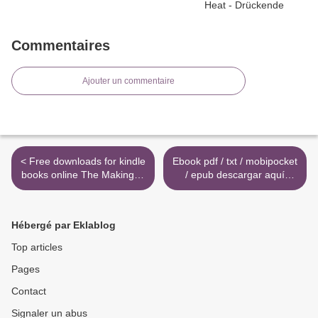
Commentaires
Ajouter un commentaire
< Free downloads for kindle
Ebook pdf / txt / mobipocket
books online The Making of
/ epub descargar aquí
a Manager: What to Do
DONDE MUEREN LOS
When Everyone Looks to
PAYASOS (Spanish Edition)
You
9788493881757 de LUIS
Hébergé par Eklablog
NORIEGA >
Top articles
Pages
Contact
Signaler un abus