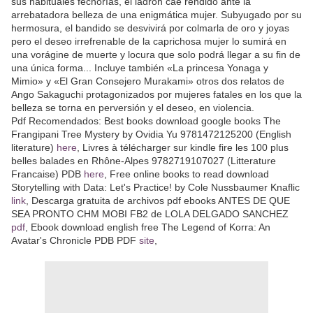
sus habituales fechorías, el ladrón cae rendido ante la
arrebatadora belleza de una enigmática mujer. Subyugado por su
hermosura, el bandido se desvivirá por colmarla de oro y joyas
pero el deseo irrefrenable de la caprichosa mujer lo sumirá en
una vorágine de muerte y locura que solo podrá llegar a su fin de
una única forma... Incluye también «La princesa Yonaga y
Mimio» y «El Gran Consejero Murakami» otros dos relatos de
Ango Sakaguchi protagonizados por mujeres fatales en los que la
belleza se torna en perversión y el deseo, en violencia.
Pdf Recomendados: Best books download google books The
Frangipani Tree Mystery by Ovidia Yu 9781472125200 (English
literature)
here
, Livres à télécharger sur kindle fire les 100 plus
belles balades en Rhône-Alpes 9782719107027 (Litterature
Francaise) PDB
here
, Free online books to read download
Storytelling with Data: Let's Practice! by Cole Nussbaumer Knaflic
link
, Descarga gratuita de archivos pdf ebooks ANTES DE QUE
SEA PRONTO CHM MOBI FB2 de LOLA DELGADO SANCHEZ
pdf
, Ebook download english free The Legend of Korra: An
Avatar's Chronicle PDB PDF
site
,